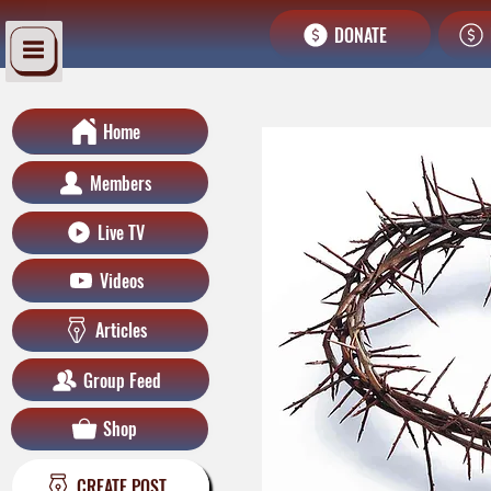
DONATE
Home
Members
Live TV
Videos
Articles
Group Feed
Shop
CREATE POST