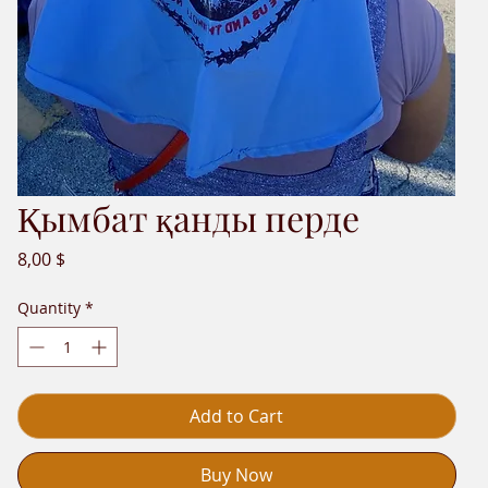
Қымбат қанды перде
Price
8,00 $
Quantity
*
Add to Cart
Buy Now