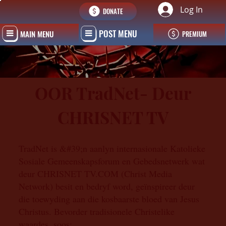
Log In
DONATE
POST MENU
MAIN MENU
PREMIUM
OOR TradNet- Deur
CHRISNET TV
TradNet is &#39;n aanlyn internasionale Katolieke
Sosiale Gemeenskapsforum en Gebedsnetwerk wat
deur CHRISNET TV.COM (Christ Media
Network) besit en bedryf word, geïnspireer deur
die toewyding aan die kosbaarste bloed van Jesus
Christus. Bevorder tradisionele Christelike
waardes, soos: