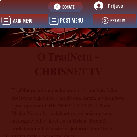
Prijava
DONATE
POST MENU
MAIN MENU
PREMIUM
O TradNetu -
CHRISNET TV
TradNet je online međunarodni forum katoličke
društvene zajednice i molitvena mreža u vlasništvu
i pod upravom CHRISNET TV.COM (Christ
Media Network) nadahnut pobožnošću prema
najdragocjenijoj Krvi Isusa Krista. Promiče
tradicionalne kršćanske vrijednosti, kao što su:
zaštita male i nerođene djece