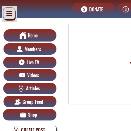
DONATE
Home
Members
Live TV
Videos
Articles
Group Feed
Shop
CREATE POST