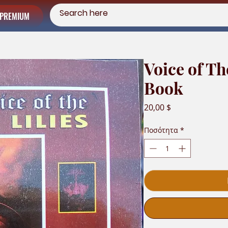
PREMIUM
Voice of Th
Book
Τιμή
20,00 $
Ποσότητα
*