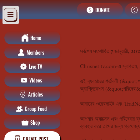
DONATE
Home
সর্বশেষ সংশোধিত 7 জানুয়ারী, 20
Members
Chrisnet tv.com-এ স্বাগতম, ব
Live TV
Videos
এই ব্যবহারের শর্তাবলী (&quot
অ্যাপ্লিকেশন (&quot;পরিষেবা
Articles
আমাদের ওয়েবসাইট এবং TradNet 
Group Feed
আপনার অ্যাক্সেস এবং পরিষেবার ব্
Shop
ব্যবহার করে তাদের জন্য প্রযোজ্য
CREATE POST