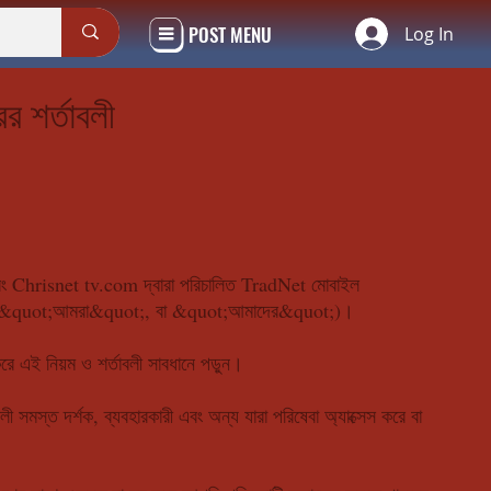
POST MENU
Log In
 শর্তাবলী
এবং Chrisnet tv.com দ্বারা পরিচালিত TradNet মোবাইল
ot;, &quot;আমরা&quot;, বা &quot;আমাদের&quot;)।
এই নিয়ম ও শর্তাবলী সাবধানে পড়ুন।
 সমস্ত দর্শক, ব্যবহারকারী এবং অন্য যারা পরিষেবা অ্যাক্সেস করে বা