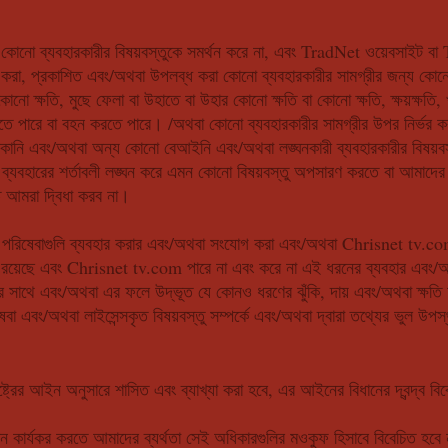
নো ব্যবহারকারীর বিষয়বস্তুকে সমর্থন করে না, এবং TradNet ওয়েবসাইট বা
 করা, প্রকাশিত এবং/অথবা উপলব্ধ করা কোনো ব্যবহারকারীর সামগ্রীর জন্য কোনো 
নো ক্ষতি, মুছে ফেলা বা উহাতে বা উহার কোনো ক্ষতি বা কোনো ক্ষতি, ক্ষয়ক্ষতি,
থ হতে পারে বা বহন করতে পারে। /অথবা কোনো ব্যবহারকারীর সামগ্রীর উপর নির্ভ
উসকানি এবং/অথবা অন্য কোনো বেআইনি এবং/অথবা লঙ্ঘনকারী ব্যবহারকারীর বিষয়বস্
্যবহারের শর্তাবলী লঙ্ঘন করে এমন কোনো বিষয়বস্তু অপসারণ করতে বা আমাদে
তে আমরা দ্বিধা করব না।
িষেবাগুলি ব্যবহার করার এবং/অথবা সংযোগ করা এবং/অথবা Chrisnet tv.com পরি
ি রয়েছে এবং Chrisnet tv.com পারে না এবং করে না এই ধরনের ব্যবহার এবং/অথবা ম
ুলির সাথে এবং/অথবা এর ফলে উদ্ভূত যে কোনও ধরণের ঝুঁকি, দায় এবং/অথবা ক্ষতি
ষেবা এবং/অথবা লাইসেন্সকৃত বিষয়বস্তু সম্পর্কে এবং/অথবা দ্বারা তথ্যের ভুল উপস
তরাষ্ট্রের আইন অনুসারে শাসিত এবং ব্যাখ্যা করা হবে, এর আইনের বিধানের দ্বন্দ্ব ব
ান কার্যকর করতে আমাদের ব্যর্থতা সেই অধিকারগুলির মওকুফ হিসাবে বিবেচিত হবে