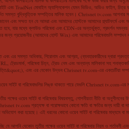
ীনে, আপনি কপিরাইটের মালিক বা কপিরাইটের মালিকের পক্ষে কাজ করার জন্য অনুমো
ট এবং TradNet মোবাইল অ্যাপ্লিকেশন যেমন ভিডিও, অডিও ফাইল, চিত্র ফাইল
র্কিত সমস্ত বুদ্ধিবৃত্তিক সম্পত্তির মালিক হবেন। Chrisnet tv.com আপনার স
ানেন এবং সম্মত হন যে আমরা এবং আমাদের হোস্টকে আমাদের প্ল্যাটফর্মে এবং আমাদে
বে, যার মধ্যে ক্লাউড পরিষেবা এবং CDN-এর অন্তর্ভুক্ত, প্রদর্শন সমন্বয
তাদের জন্য প্রয়োজনীয় (আমাদের হোস্ট Wix) এবং আমাদের পরিষেবাগুলি সম্পা
বং এর সমস্ত অধিকার, শিরোনাম এবং আগ্রহ, (ব্যবহারকারীদের দ্বারা প্রদত্ত বিষয়
, ট্রেডমার্ক, পরিষেবা চিহ্ন, ট্রেড নেম এবং অন্যান্য মালিকানা সহ শনাক্তকা
্পত্তি&quot;), এবং এর যেকোন উদ্ভব Chrisnet tv.com-এর একচেটিয়া সম্প
য়েব সাইট বা পরিষেবাগুলির লিঙ্ক থাকতে পারে যেগুলি Chrisnet tv.com-এর মালিক
 পক্ষের ওয়েব সাইট বা পরিষেবার বিষয়বস্তু, গোপনীয়তা নীতি বা অনুশীলনের
risnet tv.com প্রত্যক্ষ বা পরোক্ষভাবে কোনো ক্ষতি বা ক্ষতির জন্য দায়ী বা দ
বা অভিযোগ করা হয়েছে। এই ধরনের কোনো ওয়েব সাইট বা পরিষেবার মাধ্যমে বা ম
চ্ছি যে আপনি যেকোন তৃতীয় পক্ষের ওয়েব সাইট বা পরিষেবার নিয়ম ও শর্তাবলী এ