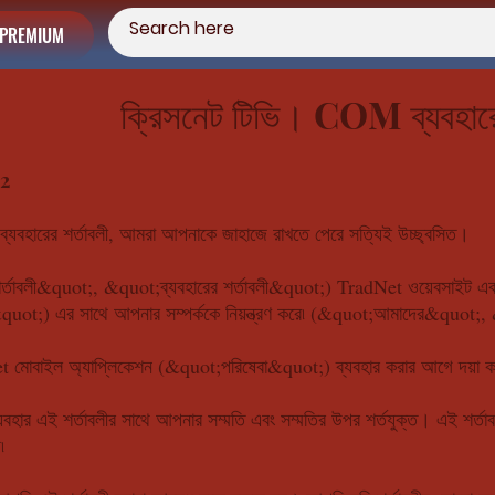
PREMIUM
ক্রিসনেট টিভি। COM ব্যবহারের
22
্যবহারের শর্তাবলী, আমরা আপনাকে জাহাজে রাখতে পেরে সত্যিই উচ্ছ্বসিত।
;শর্তাবলী&quot;, &quot;ব্যবহারের শর্তাবলী&quot;) TradNet ওয়েবসাইট 
&quot;) এর সাথে আপনার সম্পর্ককে নিয়ন্ত্রণ করে৷ (&quot;আমাদের&qu
মোবাইল অ্যাপ্লিকেশন (&quot;পরিষেবা&quot;) ব্যবহার করার আগে দয়া করে 
যবহার এই শর্তাবলীর সাথে আপনার সম্মতি এবং সম্মতির উপর শর্তযুক্ত। এই শর্তাবলী
৷