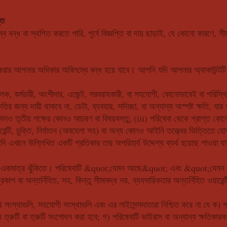
তি
 বন্ধ বা স্থগিত করতে পারি, পূর্বে বিজ্ঞপ্তি বা দায় ছাড়াই, যে কোনো কারণে, 
র করার আপনার অধিকার অবিলম্বে বন্ধ হয়ে যাবে। আপনি যদি আপনার অ্যাকাউন্টট
, কর্মচারী, অংশীদার, এজেন্ট, সরবরাহকারী, বা সহযোগী, কোনোভাবেই বা পরিস্থিত
তির জন্য দায়ী থাকবে না, ডেটা, ব্যবহার, সদিচ্ছা, বা অন্যান্য অস্পষ্ট ক্ষতি, যার
নও তৃতীয় পক্ষের কোনও আচরণ বা বিষয়বস্তু; (iii) পরিষেবা থেকে প্রাপ্ত কোনো 
ওয়ারেন্টি, চুক্তি, নির্যাতন (অবহেলা সহ) বা অন্য কোনও আইনি তত্ত্বের ভিত্তিত
ি এখানে উল্লিখিত একটি প্রতিকার তার অপরিহার্য উদ্দেশ্য ব্যর্থ হয়েছে পাওয়া যায
 একমাত্র ঝুঁকিতে। পরিষেবাটি &quot;যেমন আছে&quot; এবং &quot;যেমন উপ
্রকাশ বা অন্তর্নিহিত, সহ, কিন্তু সীমাবদ্ধ নয়, ব্যবসায়িকতার অন্তর্নিহিত ওয়ারেন্ট
্থাগুলি, সহযোগী সংস্থাগুলি এবং এর লাইসেন্সদাতারা নিশ্চিত করে না যে ক) পরিষে
ত্রুটি বা ত্রুটি সংশোধন করা হবে; গ) পরিষেবাটি ভাইরাস বা অন্যান্য ক্ষতিকা