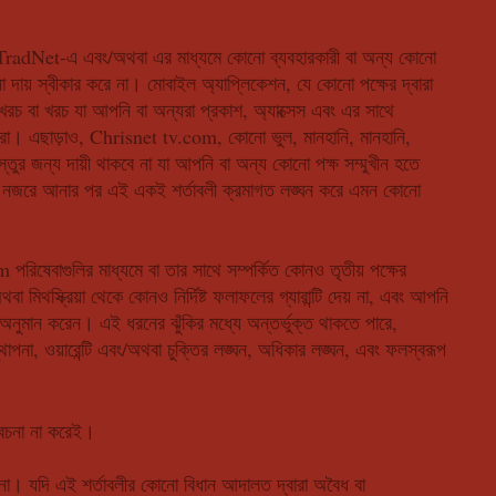
 TradNet-এ এবং/অথবা এর মাধ্যমে কোনো ব্যবহারকারী বা অন্য কোনো
দায় স্বীকার করে না। মোবাইল অ্যাপ্লিকেশন, যে কোনো পক্ষের দ্বারা
 খরচ বা খরচ যা আপনি বা অন্যরা প্রকাশ, অ্যাক্সেস এবং এর সাথে
র করা। এছাড়াও, Chrisnet tv.com, কোনো ভুল, মানহানি, মানহানি,
তুর জন্য দায়ী থাকবে না যা আপনি বা অন্য কোনো পক্ষ সম্মুখীন হতে
র নজরে আনার পর এই একই শর্তাবলী ক্রমাগত লঙ্ঘন করে এমন কোনো
ষেবাগুলির মাধ্যমে বা তার সাথে সম্পর্কিত কোনও তৃতীয় পক্ষের
িথস্ক্রিয়া থেকে কোনও নির্দিষ্ট ফলাফলের গ্যারান্টি দেয় না, এবং আপনি
 অনুমান করেন। এই ধরনের ঝুঁকির মধ্যে অন্তর্ভুক্ত থাকতে পারে,
্থাপনা, ওয়ারেন্টি এবং/অথবা চুক্তির লঙ্ঘন, অধিকার লঙ্ঘন, এবং ফলস্বরূপ
িবেচনা না করেই।
 না। যদি এই শর্তাবলীর কোনো বিধান আদালত দ্বারা অবৈধ বা