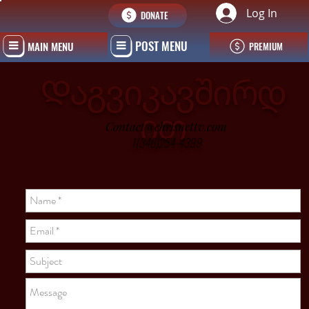
Log In
DONATE
POST MENU
MAIN MENU
PREMIUM
Დაგვიკავშირდ
ით
Contact@chrisnettv.com
1(346)254-4399